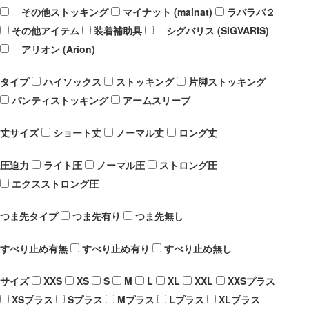
その他ストッキング
マイナット (mainat)
ラバラバ２
その他アイテム
装着補助具
シグバリス (SIGVARIS)
アリオン (Arion)
タイプ
ハイソックス
ストッキング
片脚ストッキング
パンティストッキング
アームスリーブ
丈サイズ
ショート丈
ノーマル丈
ロング丈
圧迫力
ライト圧
ノーマル圧
ストロング圧
エクスストロング圧
つま先タイプ
つま先有り
つま先無し
すべり止め有無
すべり止め有り
すべり止め無し
サイズ
XXS
XS
S
M
L
XL
XXL
XXSプラス
XSプラス
Sプラス
Mプラス
Lプラス
XLプラス