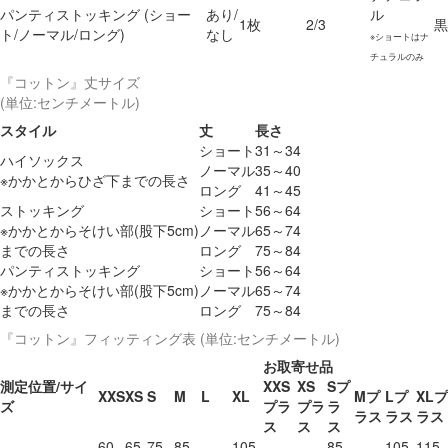
パンティストッキング
(ショー
あり/
ル
1枚
2/3
黒
ト/ノーマル/ロング)
なし
※ショートはナ
チュラルのみ
『コットン』丈サイズ
(単位:センチメートル)
スタイル
丈
長さ
ショート
31～34
ハイソックス
ノーマル
35～40
※かかとからひざ下までの長さ
ロング
41～45
ストッキング
ショート
56～64
※かかとからそけい部(股下5cm)
ノーマル
65～74
までの長さ
ロング
75～84
パンティストッキング
ショート
56～64
※かかとからそけい部(股下5cm)
ノーマル
65～74
までの長さ
ロング
75～84
『コットン』フィッティング表
(単位:センチメートル)
お取寄せ品
測定位置/サイ
XXS
XS
Sプ
XXS
XS
S
M
L
XL
Mプ
Lプ
XLプ
ズ
プラ
プラ
ラ
ラス
ラス
ラス
ス
ス
ス
60
65
75
85
105
85
105
115