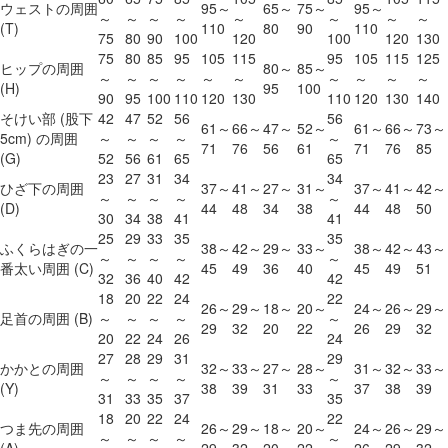
ウェストの周囲
95～
65～
75～
95～
～
～
～
～
～
～
～
～
(T)
110
80
90
110
75
80
90
100
120
100
120
130
75
80
85
95
105
115
95
105
115
125
ヒップの周囲
80～
85～
～
～
～
～
～
～
～
～
～
～
(H)
95
100
90
95
100
110
120
130
110
120
130
140
そけい部
(股下
42
47
52
56
56
61～
66～
47～
52～
61～
66～
73～
5cm)
の周囲
～
～
～
～
～
71
76
56
61
71
76
85
(G)
52
56
61
65
65
23
27
31
34
34
ひざ下の周囲
37～
41～
27～
31～
37～
41～
42～
～
～
～
～
～
(D)
44
48
34
38
44
48
50
30
34
38
41
41
25
29
33
35
35
ふくらはぎの一
38～
42～
29～
33～
38～
42～
43～
～
～
～
～
～
番太い周囲 (C)
45
49
36
40
45
49
51
32
36
40
42
42
18
20
22
24
22
26～
29～
18～
20～
24～
26～
29～
足首の周囲 (B)
～
～
～
～
～
29
32
20
22
26
29
32
20
22
24
26
24
27
28
29
31
29
かかとの周囲
32～
33～
27～
28～
31～
32～
33～
～
～
～
～
～
(Y)
38
39
31
33
37
38
39
31
33
35
37
35
18
20
22
24
22
つま先の周囲
26～
29～
18～
20～
24～
26～
29～
～
～
～
～
～