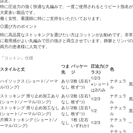
設定。
特に圧迫力の強く快適な丸編みで、一度ご使用されるとリピート指名が
大変多い製品です。
働く女性、看護師に特にご支持をいただいております。
◎選び方のポイント
特に高品質なストッキングを選びたい方はコットンがお勧めです。非常
に着用感がよい丸編みで圧の強さと両立させています。静脈とリンパの
両方の患者様に人気です。
『コットン』仕様
つま
パッケー
圧迫力
(ク
スタイルと丈
色
先
ジ
ラス)
1/2/3
ハイソックス
(ショート/ノーマ
あり/
2枚
(左右1
ナチュラ
※ショート
黒
ル/ロング)
なし
枚ずつ)
ル
は2のみ
ストッキング
滑り止め加工あり
あり/
2枚
(左右1
ナチュラ
1/2/3
黒
(ショート/ノーマル/ロング)
なし
枚ずつ)
ル
ストッキング
滑り止め加工なし
あり/
2枚
(左右1
ナチュラ
1/2
黒
(ショート/ノーマル/ロング)
なし
枚ずつ)
ル
片脚ストッキング
(ショート/ノ
1枚
(左右
ナチュラ
なし
1/2/3
─
ーマル/ロング)
いずれか)
ル
ナチュラ