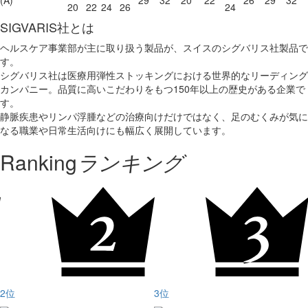
(A)
29
32
20
22
26
29
32
20
22
24
26
24
SIGVARIS社とは
ヘルスケア事業部が主に取り扱う製品が、スイスのシグバリス社製品で
す。
シグバリス社は医療用弾性ストッキングにおける世界的なリーディング
カンパニー。品質に高いこだわりをもつ150年以上の歴史がある企業で
す。
静脈疾患やリンパ浮腫などの治療向けだけではなく、足のむくみが気に
なる職業や日常生活向けにも幅広く展開しています。
Ranking
ランキング
2位
3位